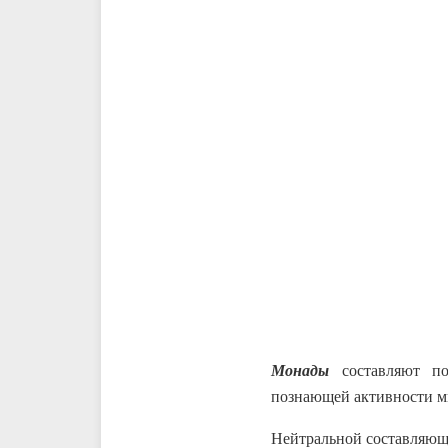
Монады
составляют п
познающей активности м
Нейтральной составляюще