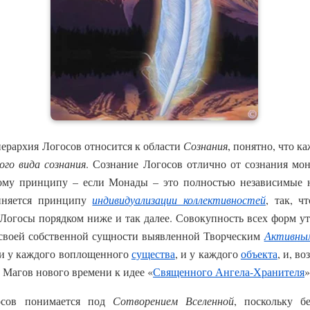
иерархия Логосов относится к области
Сознания
, понятно, что к
ого вида сознания
. Сознание Логосов отлично от сознания мо
ому принципу – если Монады – это полностью независимые н
иняется принципу
индивидуализации коллективностей
, так, ч
 Логосы порядком ниже и так далее. Совокупность всех форм у
своей собственной сущности выявленной Творческим
Активны
ь и у каждого воплощенного
существа
, и у каждого
объекта
, и, в
 Магов нового времени к идее «
Священного Ангела-Хранителя
»
осов понимается под
Сотворением Вселенной
, поскольку б