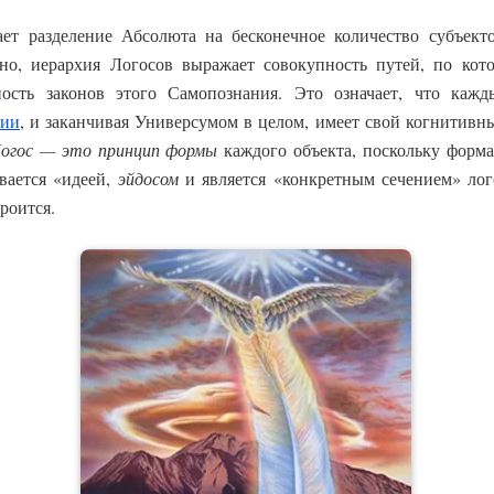
ет разделение Абсолюта на бесконечное количество субъект
но, иерархия Логосов выражает совокупность путей, по кот
ность законов этого Самопознания. Это означает, что кажд
гии
, и заканчивая Универсумом в целом, имеет свой когнитивны
огос — это принцип формы
каждого объекта, поскольку форма
вается «идеей,
эйдосом
и является «конкретным сечением» лог
роится.