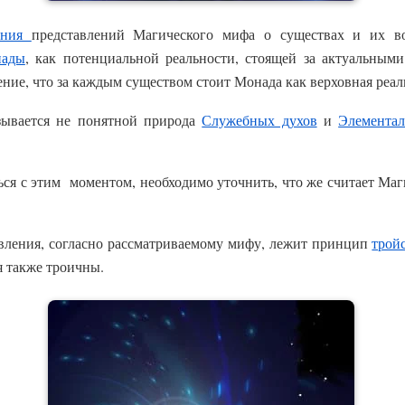
ения
представлений Магического мифа о существах и их в
ады
, как потенциальной реальности, стоящей за актуальным
ение, что за каждым существом стоит Монада как верховная реал
азывается не понятной природа
Служебных духов
и
Элементал
ться с этим моментом, необходимо уточнить, что же считает М
явления, согласно рассматриваемому мифу, лежит принцип
трой
я также троичны.