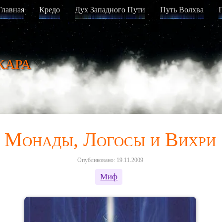
Главная
Кредо
Дух Западного Пути
Путь Волхва
кара
Монады, Логосы и Вихри
Опубликовано: 19.11.2009
Миф