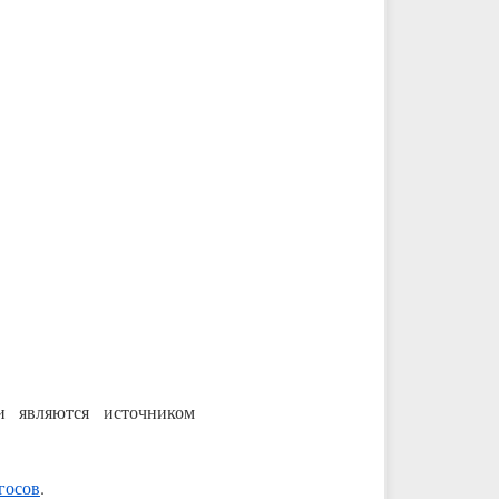
и являются источником
госов
.