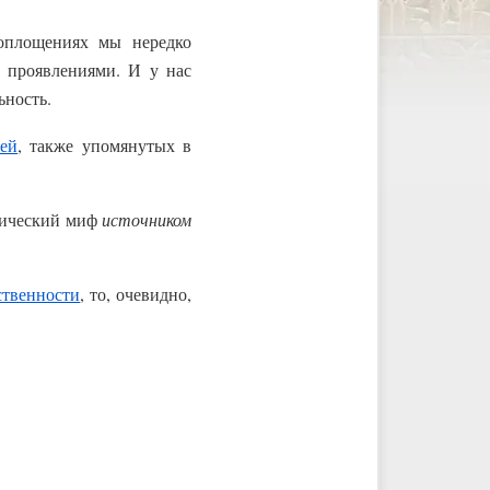
оплощениях мы нередко
и проявлениями. И у нас
ьность.
ей
, также упомянутых в
агический миф
источником
ственности
, то, очевидно,