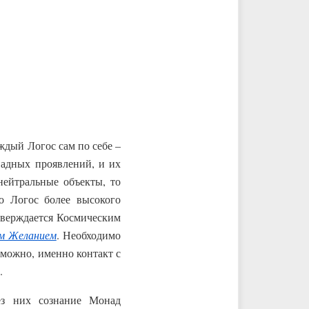
аждый Логос сам по себе –
надных проявлений, и их
ейтральные объекты, то
то Логос более высокого
тверждается Космическим
м Желанием
. Необходимо
озможно, именно контакт с
.
ез них сознание Монад