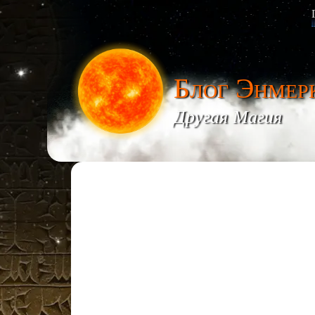
Блог Энмер
Другая Магия