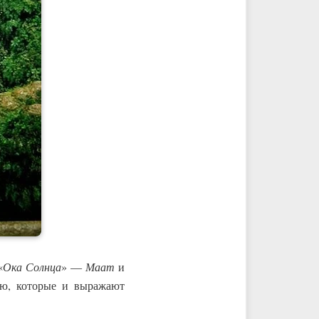
«
Ока Солнца
» —
Маат
и
ию, которые и выражают