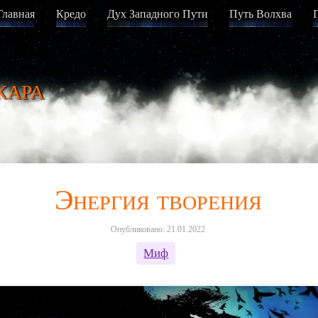
Главная
Кредо
Дух Западного Пути
Путь Волхва
кара
Энергия творения
Опубликовано: 21.01.2022
Миф