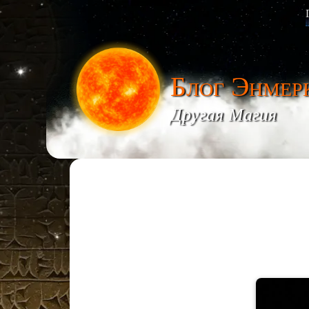
Блог Энмер
Другая Магия