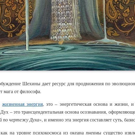
обуждение Шехины дает ресурс для продвижения по эволюцио
т мага от философа.
о
жизненная энергия
, это – энергетическая основа и жизни, и
к Дух – это трансцендентальная основа осознавания, оформляюще
й по чертежу Духа
», и именно эта энергия составляет суть, баз
 как на уровне психокосмоса из океана
пневмы
существо извле