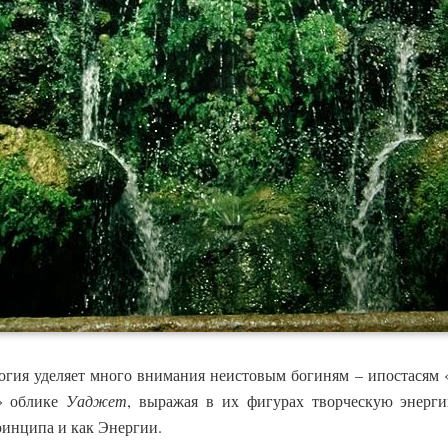
огия уделяет много внимания неистовым богиням – ипостасям 
м» облике
Уаджет
, выражая в их фигурах творческую энерг
ринципа и как Энергии.