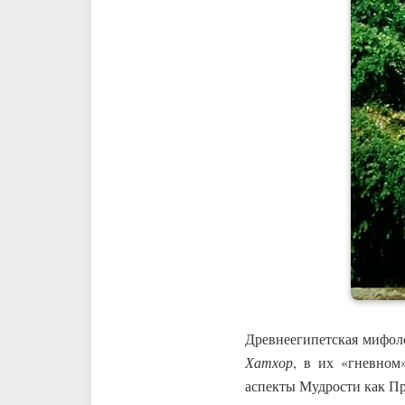
Древнеегипетская мифол
Хатхор
, в их «гневно
аспекты Мудрости как П