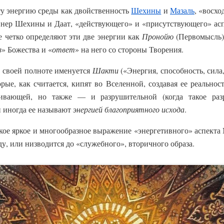
ту энергию среды как двойственность
Шехины
и
Мазаль
, «восх
бинер Шехины и Даат, «действующего» и «присутствующего» ас
е четко определяют эти две энергии как
Пронойю
(Первомысль
в
» Божества и «
ответ
» на него со стороны Творения.
в своей полноте именуется
Шакти
(«Энергия, способность, сила
рые, как считается, кипят во Вселенной, создавая ее реальност
живающей, но также — и разрушительной (когда такое раз
и иногда ее называют
энергией благоприятного исхода
.
акое яркое и многообразное выражение «энергетивного» аспекта
ду, или низводится до «служебного», вторичного образа.