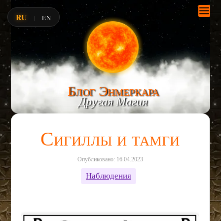
RU
EN
|
Блог Энмеркара
Другая Магия
Сигиллы и тамги
Опубликовано: 16.04.2023
Наблюдения