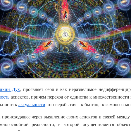
икий Дух
, проявляет себя и как неразделимое недифференцир
ность
аспектов, причем переход от единства к множественности
льности к
актуальности
, от сверхбытия – к бытию, к самоосозна
происходящее через выявление своих аспектов и связей между 
ногослойной реальности, в которой осуществляется объек