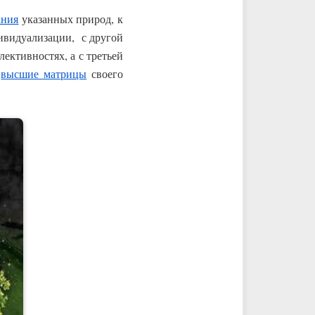
ания
указанных природ, к
ивидуализации, с другой
ективностях, а с третьей
я
высшие матрицы
своего