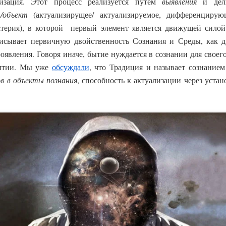
изация. Этот процесс реализуется путем
выявления
и дел
т/объект
(актуализирущее/ актуализируемое, дифференцирую
материя), в которой первый элемент является движущей силой
исывает первичную двойственность Сознания и Среды, как д
роявления. Говоря иначе, бытие нуждается в сознании для своег
бытии. Мы уже
обсуждали
, что Традиция и называет сознание
в в объекты познания
, способность к актуализации через уста