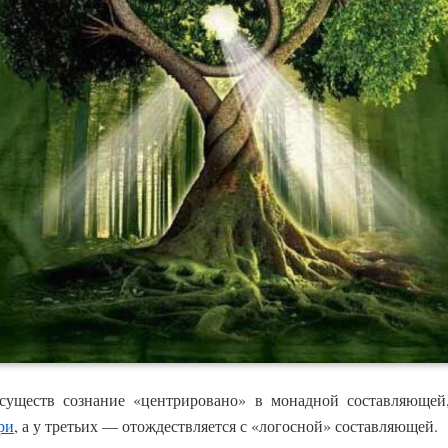
 существ сознание «центрировано» в монадной составляющей
ри
, а у третьих — отождествляется с «логосной» составляющей.