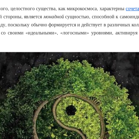
ного, целостного существа, как микрокосмоса, характерны
сочет
й стороны, является
монадной
сущностью, способной к самоинд
у, поскольку обычно формируется и действует в различных колл
 со своими «идеальными», «логосными» уровнями, активиру