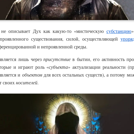
 не описывает Дух как какую-то «мистическую
субстанцию
»
 проявленного существования, силой, осуществляющей
упоря
ференцированной и непроявленной среды.
является лишь через
присутствие
в бытии, его активность про
торые и играют роль «
субъекта
» актуализации реальности (п
является и
объектом
для всех остальных существ), а потому мож
от своих
носителей
.