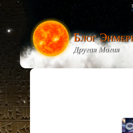
Блог Энмер
Другая Магия