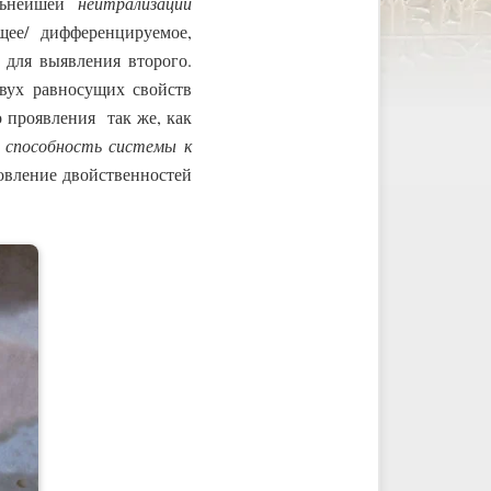
ьнейшей
нейтрализации
щее/ дифференцируемое,
 для выявления второго.
вух равносущих свойств
о проявления так же, как
м
способность системы к
новление двойственностей