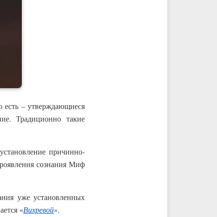
то есть – утверждающиеся
ние. Традиционно такие
установление причинно-
проявления сознания Миф
ания уже установленных
ается «
Вихревой
».