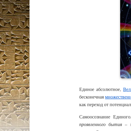
Единое абсолютное,
Вел
бесконечная
множествен
как переход от потенциа
Самоосознание Единого, 
проявленного бытия
– м