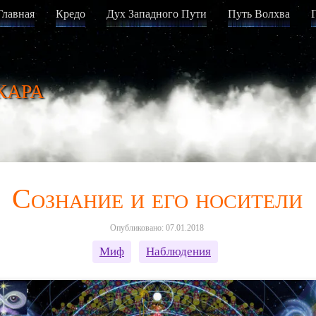
Главная
Кредо
Дух Западного Пути
Путь Волхва
кара
Сознание и его носители
Опубликовано: 07.01.2018
Миф
Наблюдения